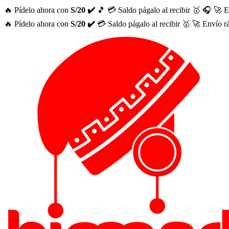
🔥 Pídelo ahora con
S/20 ✔️
🎵
💳 Saldo págalo al recibir 🥇
🎧
🚀 E
🔥 Pídelo ahora con
S/20 ✔️
💳 Saldo págalo al recibir 🥇
🚀 Envío r