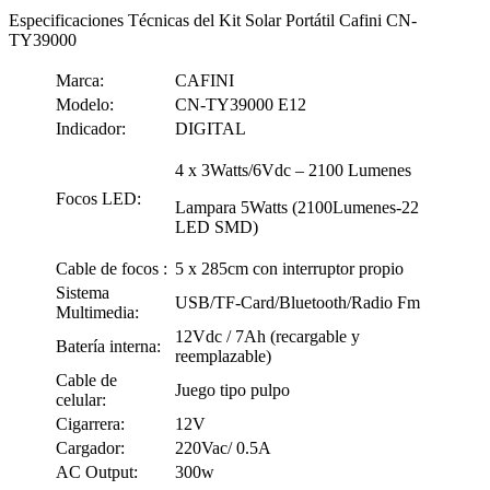
Especificaciones Técnicas del Kit Solar Portátil Cafini CN-
TY39000
Marca:
CAFINI
Modelo:
CN-TY39000 E12
Indicador:
DIGITAL
4 x 3Watts/6Vdc – 2100 Lumenes
Focos LED:
Lampara 5Watts (2100Lumenes-22
LED SMD)
Cable de focos :
5 x 285cm con interruptor propio
Sistema
USB/TF-Card/Bluetooth/Radio Fm
Multimedia:
12Vdc / 7Ah (recargable y
Batería interna:
reemplazable)
Cable de
Juego tipo pulpo
celular:
Cigarrera:
12V
Cargador:
220Vac/ 0.5A
AC Output:
300w