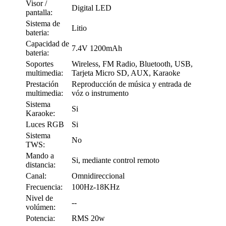
Visor /
Digital LED
pantalla:
Sistema de
Litio
bateria:
Capacidad de
7.4V 1200mAh
bateria:
Soportes
Wireless, FM Radio, Bluetooth, USB,
multimedia:
Tarjeta Micro SD, AUX, Karaoke
Prestación
Reproducción de música y entrada de
multimedia:
vóz o instrumento
Sistema
Si
Karaoke:
Luces RGB
Si
Sistema
No
TWS:
Mando a
Si, mediante control remoto
distancia:
Canal:
Omnidireccional
Frecuencia:
100Hz-18KHz
Nivel de
--
volúmen:
Potencia:
RMS 20w