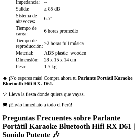
Impedancia:
--
Salida:
≥ 85 dB
Sistema de
6.5"
altavoces:
Tiempo de
6 horas promedio
carga:
Tiempo de
≥2 horas full música
reproducción:
Material:
ABS plastic+wooden
Dimensión:
28 x 15 x 14 cm
Peso:
1.5 kg
🔥 ​¡No esperes más! Compra ahora tu
Parlante Portátil Karaoke
Bluetooth Hifi RX- D61.
🎈 Lleva la fiesta donde quiera que vayas.
🚚 ¡Envío inmediato a todo el Perú!
Preguntas Frecuentes sobre Parlante
Portátil Karaoke Bluetooth Hifi RX D61 |
Sonido Potente 🎶