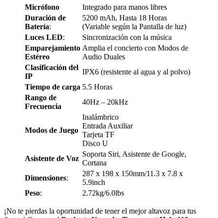
Micrófono
Integrado para manos libres
Duración de
5200 mAh, Hasta 18 Horas
Batería
:
(Variable según la Pantalla de luz)
Luces LED
:
Sincronización con la música
Emparejamiento
Amplia el concierto con Modos de
Estéreo
Audio Duales
Clasificación del
IPX6 (resistente al agua y al polvo)
IP
Tiempo de carga
5.5 Horas
Rango de
40Hz – 20kHz
Frecuencia
Inalámbrico
Entrada Auxiliar
Modos de Juego
Tarjeta TF
Disco U
Soporta Siri, Asistente de Google,
Asistente de Voz
Cortana
287 x 198 x 150mm/11.3 x 7.8 x
Dimensiones
:
5.9inch
Peso
:
2.72kg/6.0lbs
¡No te pierdas la oportunidad de tener el mejor altavoz para tus