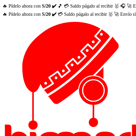
🔥 Pídelo ahora con
S/20 ✔️
🎵
💳 Saldo págalo al recibir 🥇
🎧
🚀 E
🔥 Pídelo ahora con
S/20 ✔️
💳 Saldo págalo al recibir 🥇
🚀 Envío r