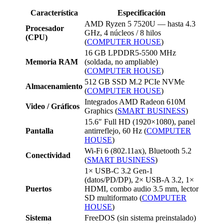
Característica
Especificación
AMD Ryzen 5 7520U — hasta 4.3
Procesador
GHz, 4 núcleos / 8 hilos
(CPU)
(
COMPUTER HOUSE
)
16 GB LPDDR5-5500 MHz
Memoria RAM
(soldada, no ampliable)
(
COMPUTER HOUSE
)
512 GB SSD M.2 PCIe NVMe
Almacenamiento
(
COMPUTER HOUSE
)
Integrados AMD Radeon 610M
Video / Gráficos
Graphics (
SMART BUSINESS
)
15.6″ Full HD (1920×1080), panel
Pantalla
antirreflejo, 60 Hz (
COMPUTER
HOUSE
)
Wi-Fi 6 (802.11ax), Bluetooth 5.2
Conectividad
(
SMART BUSINESS
)
1× USB-C 3.2 Gen-1
(datos/PD/DP), 2× USB-A 3.2, 1×
Puertos
HDMI, combo audio 3.5 mm, lector
SD multiformato (
COMPUTER
HOUSE
)
Sistema
FreeDOS (sin sistema preinstalado)