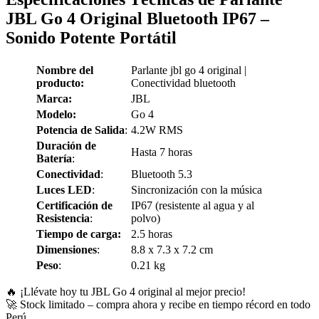
JBL Go 4 Original Bluetooth IP67 –
Sonido Potente Portátil
Nombre del
Parlante jbl go 4 original |
producto:
Conectividad bluetooth
Marca:
JBL
Modelo:
Go 4
Potencia de Salida
:
4.2W RMS
Duración de
Hasta 7 horas
Batería
:
Conectividad
:
Bluetooth 5.3
Luces LED
:
Sincronización con la música
Certificación de
IP67 (resistente al agua y al
Resistencia
:
polvo)
Tiempo de carga:
2.5 horas
Dimensiones
:
8.8 x 7.3 x 7.2 cm
Peso
:
0.21 kg
🔥 ¡Llévate hoy tu JBL Go 4 original al mejor precio!
🚀 Stock limitado – compra ahora y recibe en tiempo récord en todo
Perú