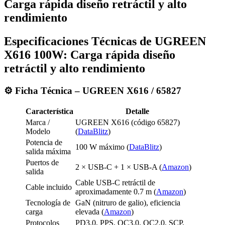
Carga rápida diseño retráctil y alto
rendimiento
Especificaciones Técnicas de UGREEN
X616 100W: Carga rápida diseño
retráctil y alto rendimiento
⚙️ Ficha Técnica – UGREEN X616 / 65827
Característica
Detalle
Marca /
UGREEN X616 (código 65827)
Modelo
(
DataBlitz
)
Potencia de
100 W máximo (
DataBlitz
)
salida máxima
Puertos de
2 × USB-C + 1 × USB-A (
Amazon
)
salida
Cable USB-C retráctil de
Cable incluido
aproximadamente 0.7 m (
Amazon
)
Tecnología de
GaN (nitruro de galio), eficiencia
carga
elevada (
Amazon
)
Protocolos
PD3.0, PPS, QC3.0, QC2.0, SCP,