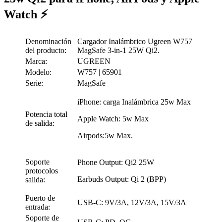
Watch ⚡
Denominación
Cargador Inalámbrico Ugreen W757
del producto:
MagSafe 3-in-1 25W Qi2.
Marca:
UGREEN
Modelo:
W757 | 65901
Serie:
MagSafe
iPhone: carga Inalámbrica 25w Max
Potencia total
Apple Watch: 5w Max
de salida:
Airpods:5w Max.
Soporte
Phone Output: Qi2 25W
protocolos
Earbuds Output: Qi 2 (BPP)
salida:
Puerto de
USB-C: 9V/3A, 12V/3A, 15V/3A
entrada:
Soporte de