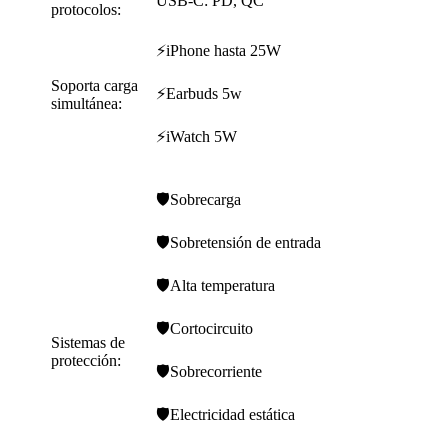
USB-C: PD, QC
protocolos:
⚡iPhone hasta 25W
Soporta carga
⚡Earbuds 5w
simultánea:
⚡iWatch 5W
🛡️Sobrecarga
🛡️Sobretensión de entrada
🛡️Alta temperatura
🛡️Cortocircuito
Sistemas de
protección:
🛡️Sobrecorriente
🛡️Electricidad estática