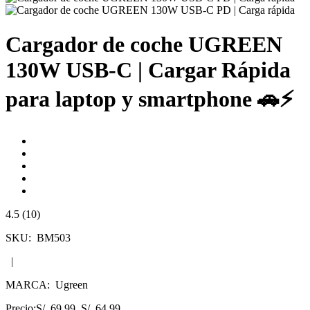
Cargador de coche UGREEN
130W USB-C | Cargar Rápida
para laptop y smartphone 🚗⚡
4.5 (10)
SKU:
BM503
|
MARCA:
Ugreen
Precio:
S/ 69.99
S/ 64.99