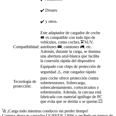
✔️ Drones
✔️ y otros.
Este adaptador de cargador de coche
🚐 es compatible con todo tipo de
vehículos, como coches,🚖SUV,
Compatibilidad:
autobuses 🚌, camiones 🚛, etc.
Además, durante la carga, se ilumina
una abertura azul-blanca que facilita
la conexión rápida del dispositivo
Equipado con chips de protección de
seguridad ⚠️, este cargador rápido
para coche ofrece protección contra
Tecnología de
sobretensiones. Sobrecarga,
protección:
sobrecalentamiento, cortocircuitos y
sobretensión. Además, la carcasa está
fabricada con material ignífugo de PC
que evita que se derrita o se queme.💥
🚀 ¡Carga todo mientras conduces sin perder tiempo!
Compra ahora tu cargador UGREEN 130W y recíbelo en menos de