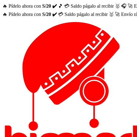
🔥 Pídelo ahora con
S/20 ✔️
🎵
💳 Saldo págalo al recibir 🥇
🎧
🚀 E
🔥 Pídelo ahora con
S/20 ✔️
💳 Saldo págalo al recibir 🥇
🚀 Envío r