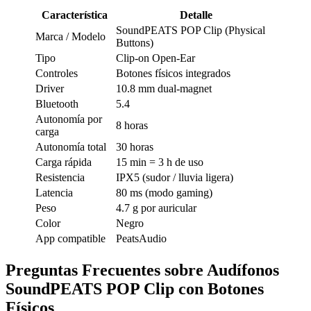
Característica
Detalle
SoundPEATS POP Clip (Physical
Marca / Modelo
Buttons)
Tipo
Clip-on Open-Ear
Controles
Botones físicos integrados
Driver
10.8 mm dual-magnet
Bluetooth
5.4
Autonomía por
8 horas
carga
Autonomía total
30 horas
Carga rápida
15 min = 3 h de uso
Resistencia
IPX5 (sudor / lluvia ligera)
Latencia
80 ms (modo gaming)
Peso
4.7 g por auricular
Color
Negro
App compatible
PeatsAudio
Preguntas Frecuentes sobre Audífonos
SoundPEATS POP Clip con Botones
Físicos