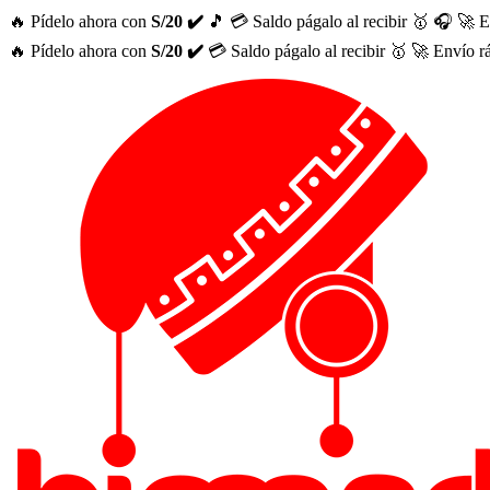
🔥 Pídelo ahora con
S/20 ✔️
🎵
💳 Saldo págalo al recibir 🥇
🎧
🚀 E
🔥 Pídelo ahora con
S/20 ✔️
💳 Saldo págalo al recibir 🥇
🚀 Envío r